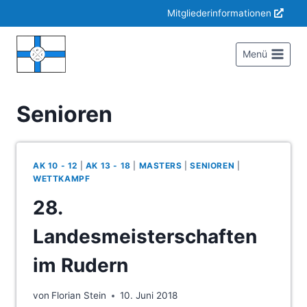
Zum
Mitgliederinformationen
Inhalt
springen
Menü
Senioren
AK 10 - 12
|
AK 13 - 18
|
MASTERS
|
SENIOREN
|
WETTKAMPF
28.
Landesmeisterschaften
im Rudern
von
Florian Stein
10. Juni 2018