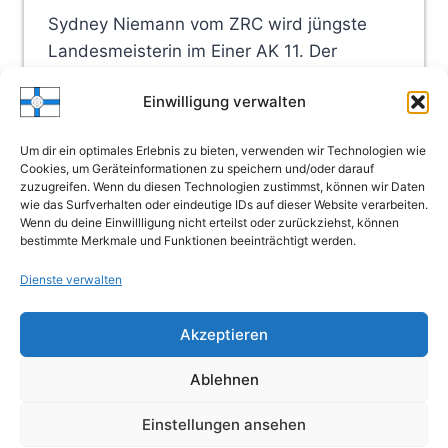
Sydney Niemann vom ZRC wird jüngste
Landesmeisterin im Einer AK 11. Der
Wettergott meinte es gut mit den Ruderern,
Einwilligung verwalten
ob wohl der Blick abends oft ‚gen Himmel
ging. 380 Ruderinnen und Ruderer der
Um dir ein optimales Erlebnis zu bieten, verwenden wir Technologien wie
Altersklassen 10 bis Masters gaben sich
Cookies, um Geräteinformationen zu speichern und/oder darauf
auf…
zuzugreifen. Wenn du diesen Technologien zustimmst, können wir Daten
wie das Surfverhalten oder eindeutige IDs auf dieser Website verarbeiten.
Wenn du deine Einwillligung nicht erteilst oder zurückziehst, können
28.
WEITERLESEN
bestimmte Merkmale und Funktionen beeinträchtigt werden.
LANDESMEISTERSCHAFTEN
IM
Dienste verwalten
RUDERN
Seitennavigation
Vorherige
1
…
3
4
5
Akzeptieren
Seite
Ablehnen
© 2026 Zschornewitzer Ruderclub
Einstellungen ansehen