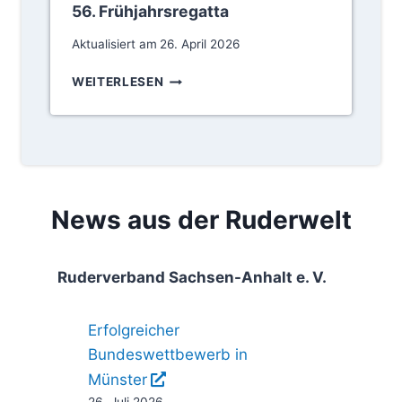
56. Frühjahrsregatta
N
Aktualisiert am
26. April 2026
5
WEITERLESEN
6
.
F
R
Ü
H
J
News aus der Ruderwelt
A
H
R
Ruderverband Sachsen-Anhalt e. V.
S
R
E
Erfolgreicher
G
Bundeswettbewerb in
A
Münster
T
T