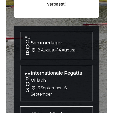
verpasst!
AU
G.
Sommerlager
0
8 August - 14 August
8
internationale Regatta
SE
P.
Villach
0
3 September - 6
3
September