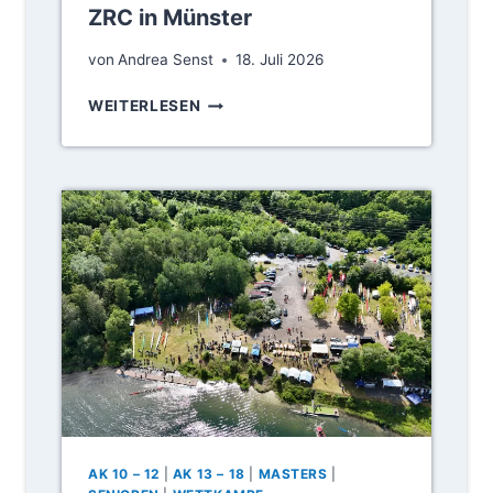
ZRC in Münster
O
S
von
Andrea Senst
18. Juli 2026
S
E
E
WEITERLESEN
N
R
E
F
R
O
R
L
U
G
D
R
E
E
R
I
S
C
P
H
R
E
I
R
N
B
T
U
-
N
R
D
AK 10 – 12
|
AK 13 – 18
|
MASTERS
|
E