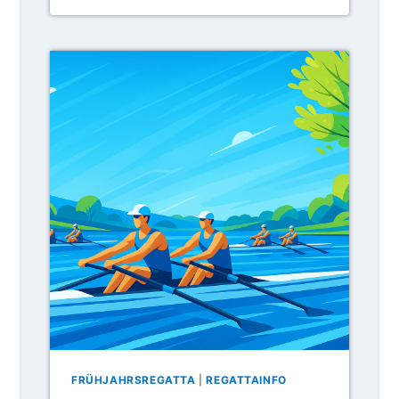
.
L
A
N
D
E
S
M
E
I
S
T
E
R
S
C
H
A
F
T
FRÜHJAHRSREGATTA
|
REGATTAINFO
E