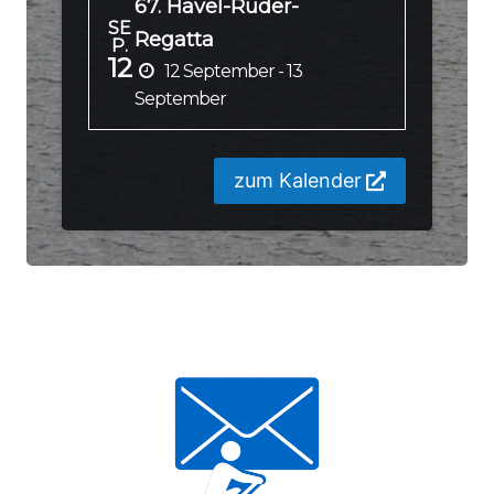
67. Havel-Ruder-
SE
Regatta
P.
12
12 September - 13
September
zum Kalender