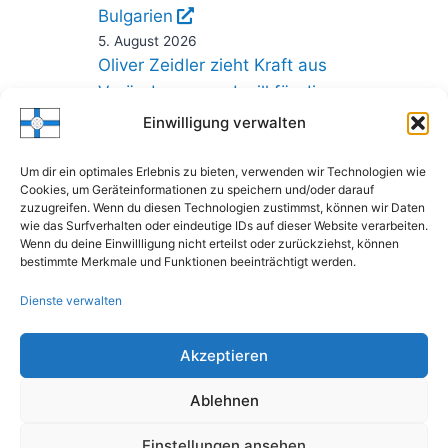
Bulgarien
5. August 2026
Oliver Zeidler zieht Kraft aus
Veränderung und will für die
Gegner unberechenbar
Einwilligung verwalten
bleiben
Um dir ein optimales Erlebnis zu bieten, verwenden wir Technologien wie
5. August 2026
Cookies, um Geräteinformationen zu speichern und/oder darauf
DRJ-Finals Camp Hannover:
zuzugreifen. Wenn du diesen Technologien zustimmst, können wir Daten
Wo Spitzensport auf
wie das Surfverhalten oder eindeutige IDs auf dieser Website verarbeiten.
Wenn du deine Einwillligung nicht erteilst oder zurückziehst, können
Ruderjugend trifft
bestimmte Merkmale und Funktionen beeinträchtigt werden.
3. August 2026
Dienste verwalten
Akzeptieren
Ablehnen
© 2026 Zschornewitzer Ruderclub
Einstellungen ansehen