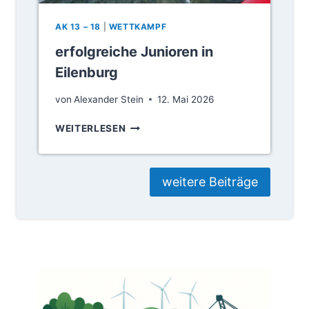
N
P
AK 13 – 18
|
WETTKAMPF
R
erfolgreiche Junioren in
I
E
Eilenburg
R
O
von
Alexander Stein
12. Mai 2026
S
E
WEITERLESEN
R
F
O
weitere Beiträge
L
G
R
E
I
C
H
E
J