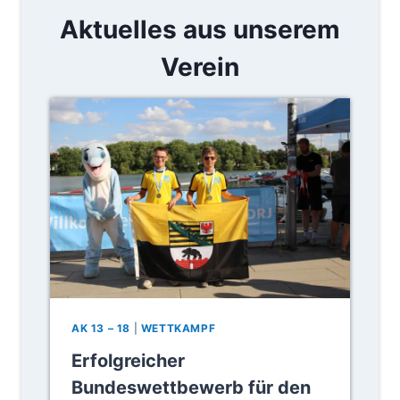
S
Aktuelles aus unserem
-
A
Verein
C
H
T
E
R
E
R
N
E
U
T
B
E
I
D
AK 13 – 18
|
WETTKAMPF
E
Erfolgreicher
R
P
Bundeswettbewerb für den
R