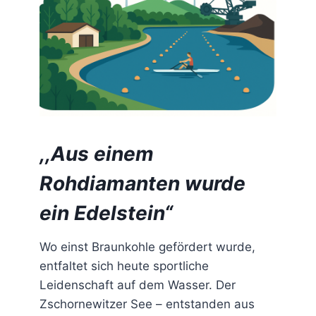
U
N
I
O
R
E
N
I
N
E
,,Aus einem
I
L
Rohdiamanten wurde
E
N
ein Edelstein“
B
U
R
Wo einst Braunkohle gefördert wurde,
G
entfaltet sich heute sportliche
Leidenschaft auf dem Wasser. Der
Zschornewitzer See – entstanden aus