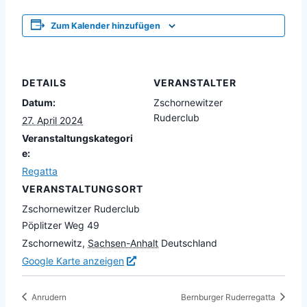
Zum Kalender hinzufügen
DETAILS
VERANSTALTER
Datum:
Zschornewitzer
Ruderclub
27. April 2024
Veranstaltungskategori
e:
Regatta
VERANSTALTUNGSORT
Zschornewitzer Ruderclub
Pöplitzer Weg 49
Zschornewitz
,
Sachsen-Anhalt
Deutschland
Google Karte anzeigen
Anrudern
Bernburger Ruderregatta