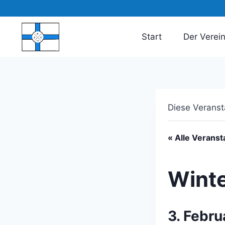
Zum
Inhalt
springen
Start
Der Verei
Diese Veranst
« Alle Veranst
Winte
3. Febr