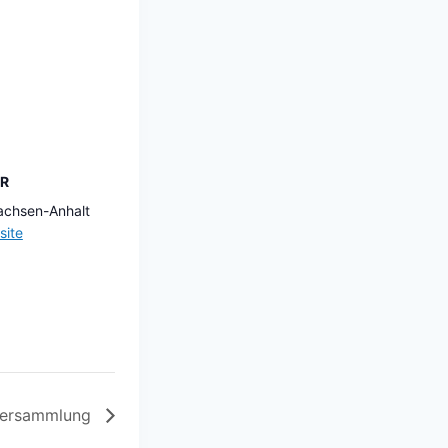
R
achsen-Anhalt
site
versammlung