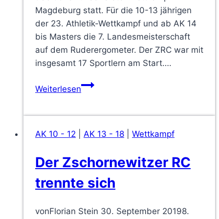
Magdeburg statt. Für die 10-13 jährigen
der 23. Athletik-Wettkampf und ab AK 14
bis Masters die 7. Landesmeisterschaft
auf dem Ruderergometer. Der ZRC war mit
insgesamt 17 Sportlern am Start….
Zschornewitzer
Weiterlesen
Ruderer
zum
ersten
AK 10 - 12
|
AK 13 - 18
|
Wettkampf
Wettkampf
der
Der Zschornewitzer RC
Saison
in
trennte sich
Magdeburg
von
Florian Stein
30. September 2019
8.