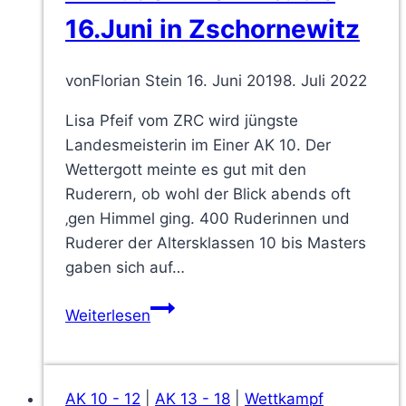
Landesjugendspielen
16.Juni in Zschornewitz
in
Halle
von
Florian Stein
16. Juni 2019
8. Juli 2022
Lisa Pfeif vom ZRC wird jüngste
Landesmeisterin im Einer AK 10. Der
Wettergott meinte es gut mit den
Ruderern, ob wohl der Blick abends oft
‚gen Himmel ging. 400 Ruderinnen und
Ruderer der Altersklassen 10 bis Masters
gaben sich auf…
29.
Weiterlesen
Landesmeisterschaft
im
Rudern
AK 10 - 12
|
AK 13 - 18
|
Wettkampf
vom