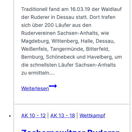
Traditionell fand am 16.03.19 der Waldlauf
der Ruderer in Dessau statt. Dort trafen
sich über 200 Läufer aus den
Rudervereinen Sachsen-Anhalts, wie
Magdeburg, Wittenberg, Halle, Dessau,
Weißenfels, Tangermünde, Bitterfeld,
Bernburg, Schönebeck und Havelberg, um
die schnellsten Läufer Sachsen-Anhalts
zu ermitteln….
Zschornewitzer
Weiterlesen
Ruderer
zum
Waldlauf
AK 10 - 12
|
AK 13 - 18
|
Wettkampf
in
Dessau