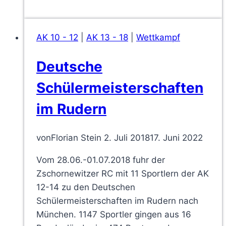
zum
ersten
AK 10 - 12
|
AK 13 - 18
|
Wettkampf
Wettkampf
der
Deutsche
Saison
in
Schülermeisterschaften
Magdeburg
im Rudern
von
Florian Stein
2. Juli 2018
17. Juni 2022
Vom 28.06.-01.07.2018 fuhr der
Zschornewitzer RC mit 11 Sportlern der AK
12-14 zu den Deutschen
Schülermeisterschaften im Rudern nach
München. 1147 Sportler gingen aus 16