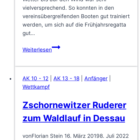
vielversprechend. So konnten in den
vereinsübergreifenden Booten gut trainiert
werden, um sich auf die Frühjahrsregatta
gut…
Trainingslager
Weiterlesen
und
anschließend
unsere
AK 10 - 12
|
AK 13 - 18
|
Anfänger
|
Zschornewitzer
Wettkampf
Regatta
Zschornewitzer Ruderer
zum Waldlauf in Dessau
von
Florian Stein
16. März 2019
8. Juli 2022