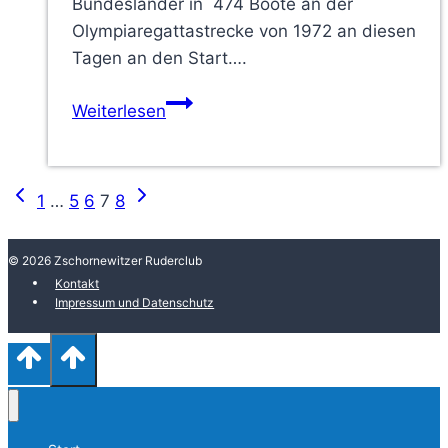
Bundesländer in 474 Boote an der
Olympiaregattastrecke von 1972 an diesen
Tagen an den Start….
Deutsche
Weiterlesen
Schülermeisterschaften
im
Rudern
Vorherige
Nächste
Seitennavigation
1
…
5
6
7
8
Seite
Seite
© 2026 Zschornewitzer Ruderclub
Kontakt
Impressum und Datenschutz