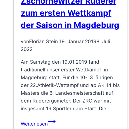
Zschornewitzer Ruderer
zum ersten Wettkampf
der Saison in Magdeburg
von
Florian Stein
19. Januar 2019
8. Juli
2022
Am Samstag den 19.01.2019 fand
traditionell unser erster Wettkampf in
Magdeburg statt. Für die 10-13 jährigen
der 22.Athletik-Wettampf und ab AK 14 bis
Masters die 6. Landesmeisterschaft auf
dem Ruderergometer. Der ZRC war mit
insgesamt 19 Sportlern am Start. Die…
Zschornewitzer
Weiterlesen
Ruderer