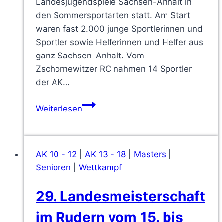
Landesjugendspiele Sachsen-Anhalt in
den Sommersportarten statt. Am Start
waren fast 2.000 junge Sportlerinnen und
Sportler sowie Helferinnen und Helfer aus
ganz Sachsen-Anhalt. Vom
Zschornewitzer RC nahmen 14 Sportler
der AK…
31
Weiterlesen
Medaillen
holte
der
AK 10 - 12
|
AK 13 - 18
|
Masters
|
Zschornewitzer
Senioren
|
Wettkampf
RC
bei
29. Landesmeisterschaft
den
6.
im Rudern vom 15. bis