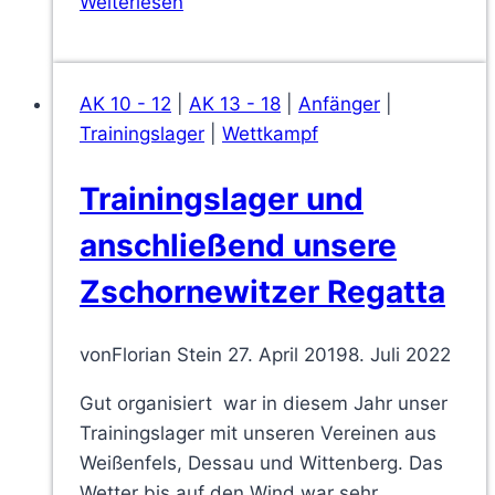
Weiterlesen
Erfolge
beim
Zschornewitzer
AK 10 - 12
|
AK 13 - 18
|
Anfänger
|
RC
Trainingslager
|
Wettkampf
reißen
nicht
Trainingslager und
ab
anschließend unsere
Zschornewitzer Regatta
von
Florian Stein
27. April 2019
8. Juli 2022
Gut organisiert war in diesem Jahr unser
Trainingslager mit unseren Vereinen aus
Weißenfels, Dessau und Wittenberg. Das
Wetter bis auf den Wind war sehr