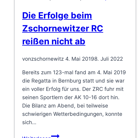
15.
Die Erfolge beim
bis
16.Juni
Zschornewitzer RC
in
reißen nicht ab
Zschornewitz
von
zschornewitz
4. Mai 2019
8. Juli 2022
Bereits zum 123-mal fand am 4. Mai 2019
die Regatta in Bernburg statt und sie war
ein voller Erfolg für uns. Der ZRC fuhr mit
seinen Sportlern der AK 10-16 dort hin.
Die Bilanz am Abend, bei teilweise
schwierigen Wetterbedingungen, konnte
sich…
Die