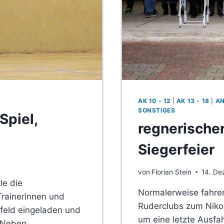
AK 10 - 12
|
AK 13 - 18
|
A
SONSTIGES
Spiel,
regnerische
n
Siegerfeier
von
Florian Stein
14. D
le die
Normalerweise fahren
Trainerinnen und
Ruderclubs zum Niko
feld eingeladen und
um eine letzte Ausfa
. Neben