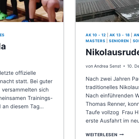
ES
AK 10 - 12
|
AK 13 - 18
|
A
MASTERS
|
SENIOREN
|
SO
da
Nikolausrud
von
Andrea Senst
10. D
tzte offizielle
Nach zwei Jahren Pau
acht statt. Bei guter
traditionelles Nikola
e versammelten sich
Nach einführenden W
meinsamen Trainings-
Thomas Renner, konnt
nd an diesem Tag…
Taufe vollzog Frau 
erste Ausfahrt im ne
NIKOLAU
WEITERLESEN