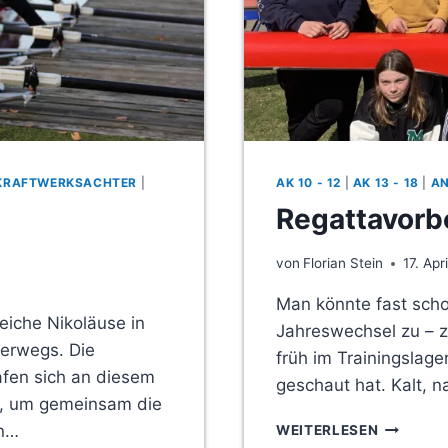
KRAFTWERKSACHTER
|
AK 10 - 12
|
AK 13 - 18
|
A
Regattavorbe
von
Florian Stein
17. Apr
Man könnte fast sch
iche Nikoläuse in
Jahreswechsel zu – 
erwegs. Die
früh im Trainingslag
afen sich an diesem
geschaut hat. Kalt, n
rn, um gemeinsam die
REGATTA
In…
WEITERLESEN
MIT