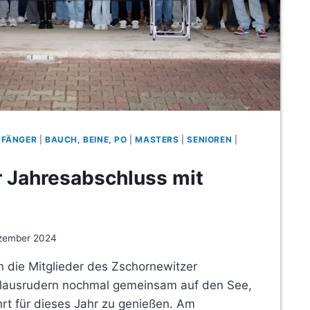
NFÄNGER
|
BAUCH, BEINE, PO
|
MASTERS
|
SENIOREN
|
r Jahresabschluss mit
ezember 2024
 die Mitglieder des Zschornewitzer
lausrudern nochmal gemeinsam auf den See,
hrt für dieses Jahr zu genießen. Am