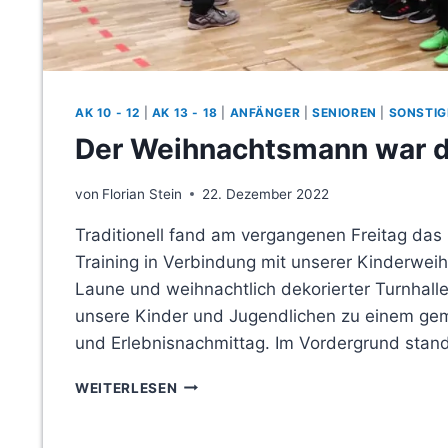
AK 10 - 12
|
AK 13 - 18
|
ANFÄNGER
|
SENIOREN
|
SONSTIG
Der Weihnachtsmann war 
von
Florian Stein
22. Dezember 2022
Traditionell fand am vergangenen Freitag das le
Training in Verbindung mit unserer Kinderweihn
Laune und weihnachtlich dekorierter Turnhall
unsere Kinder und Jugendlichen zu einem ge
und Erlebnisnachmittag. Im Vordergrund sta
DER
WEITERLESEN
WEIHNACHTSMANN
WAR
DA