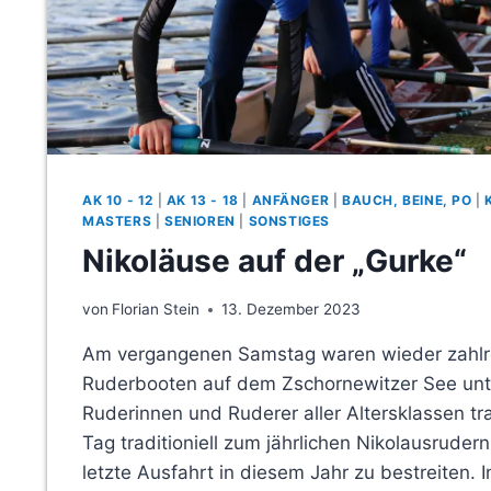
AK 10 - 12
|
AK 13 - 18
|
ANFÄNGER
|
BAUCH, BEINE, PO
|
MASTERS
|
SENIOREN
|
SONSTIGES
Nikoläuse auf der „Gurke“
von
Florian Stein
13. Dezember 2023
Am vergangenen Samstag waren wieder zahlre
Ruderbooten auf dem Zschornewitzer See unt
Ruderinnen und Ruderer aller Altersklassen tr
Tag traditioniell zum jährlichen Nikolausrude
letzte Ausfahrt in diesem Jahr zu bestreiten. 