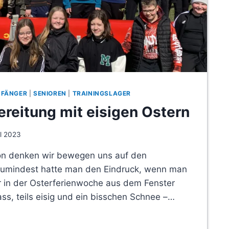
NFÄNGER
|
SENIOREN
|
TRAININGSLAGER
reitung mit eisigen Ostern
il 2023
on denken wir bewegen uns auf den
zumindest hatte man den Eindruck, wenn man
er in der Osterferienwoche aus dem Fenster
ass, teils eisig und ein bisschen Schnee –…
VORBEREITUNG