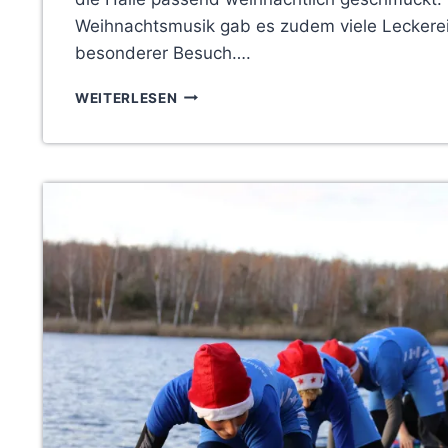
Weihnachtsmusik gab es zudem viele Leckerei
besonderer Besuch….
KINDERWEIHNACHTSFEIER
WEITERLESEN
MIT
SPIEL,
NASCHEREI
UND
GESCHENKEN