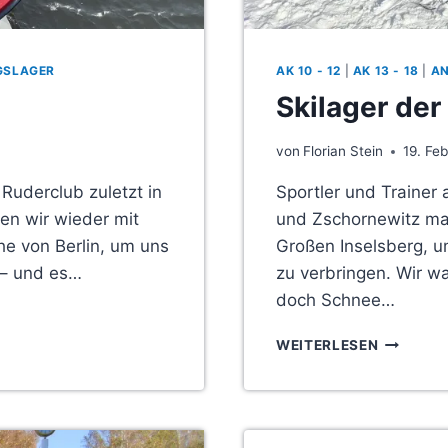
GSLAGER
AK 10 - 12
|
AK 13 - 18
|
A
Skilager der
von
Florian Stein
19. Fe
 Ruderclub zuletzt in
Sportler und Trainer
ren wir wieder mit
und Zschornewitz ma
he von Berlin, um uns
Großen Inselsberg, u
 – und es…
zu verbringen. Wir w
doch Schnee…
SKILAGE
WEITERLESEN
DER
RUDERJU
IN
THÜRING