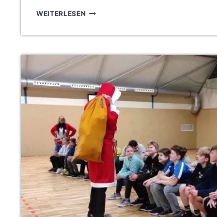
NIKOLÄUSE
WEITERLESEN
AUF
DER
„GURKE“