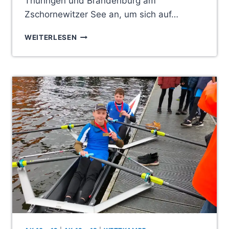
Thüringen und Brandenburg am
Zschornewitzer See an, um sich auf…
VOLLES
WEITERLESEN
MELDEFELD
ZUR
FRÜHJAHRSREGATTA
UND
LETZTE
TAUFE
FÜR
DIE
NÄCHSTE
ZEIT