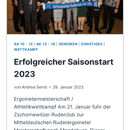
AK 10 - 12
|
AK 13 - 18
|
SENIOREN
|
SONSTIGES
|
WETTKAMPF
Erfolgreicher Saisonstart
2023
von
Andrea Senst
29. Januar 2023
Ergometermeisterschaft /
Athletikwettkampf Am 21. Januar fuhr der
Zschornewitzer Ruderclub zur
Mitteldeutschen Ruderergometer