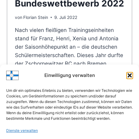
Bundeswettbewerb 2022
von
Florian Stein
9. Juli 2022
Nach vielen fleißigen Trainingseinheiten
stand für Franz, Henri, Xenia und Antonia
der Saisonhöhepunkt an – die deutschen
Schülermeisterschaften. Dieses Jahr durfte
der Zschornewitzer RC nach Bremen
reisen, um gemeinsam mit den anderen
Einwilligung verwalten
Vereinen aus Sachsen-Anhalt gegen die
anderen Bundesländer anzutreten….
Um dir ein optimales Erlebnis zu bieten, verwenden wir Technologien wie
Cookies, um Geräteinformationen zu speichern und/oder darauf
BUNDESWETTBEWERB
zuzugreifen. Wenn du diesen Technologien zustimmst, können wir Daten
WEITERLESEN
wie das Surfverhalten oder eindeutige IDs auf dieser Website verarbeiten.
2022
Wenn du deine Einwillligung nicht erteilst oder zurückziehst, können
bestimmte Merkmale und Funktionen beeinträchtigt werden.
Dienste verwalten
Seitennavigation
Vorherige
1
…
3
4
5
6