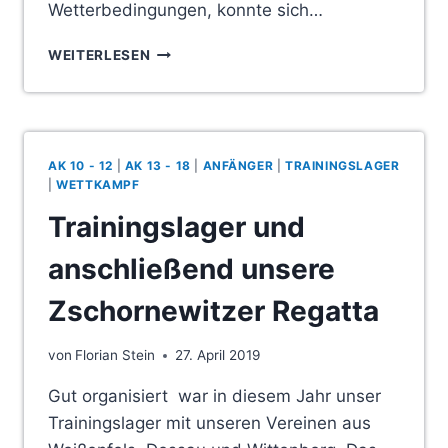
Wetterbedingungen, konnte sich…
DIE
WEITERLESEN
ERFOLGE
BEIM
ZSCHORNEWITZER
RC
REISSEN N
AK 10 - 12
|
AK 13 - 18
|
ANFÄNGER
|
TRAININGSLAGER
ICHT A
|
WETTKAMPF
B
Trainingslager und
anschließend unsere
Zschornewitzer Regatta
von
Florian Stein
27. April 2019
Gut organisiert war in diesem Jahr unser
Trainingslager mit unseren Vereinen aus