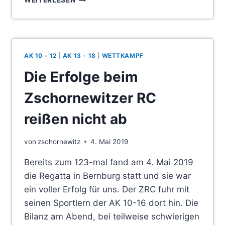
WEITERLESEN
LANDESMEISTERSCHAFT
IM
RUDERN
VOM
15.
AK 10 - 12
|
AK 13 - 18
|
WETTKAMPF
BIS
16.JUNI
Die Erfolge beim
IN
ZSCHORNEWITZ
Zschornewitzer RC
reißen nicht ab
von
zschornewitz
4. Mai 2019
Bereits zum 123-mal fand am 4. Mai 2019
die Regatta in Bernburg statt und sie war
ein voller Erfolg für uns. Der ZRC fuhr mit
seinen Sportlern der AK 10-16 dort hin. Die
Bilanz am Abend, bei teilweise schwierigen