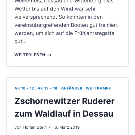
Weißenfels, Dessau und Wittenberg. Das
Wetter bis auf den Wind war sehr
vielversprechend. So konnten in den
vereinsübergreifenden Booten gut trainiert
werden, um sich auf die Frühjahrsregatta
gut…
TRAININGSLAGER
WEITERLESEN
UND
ANSCHLIESSEND U
NSERE Z
SCHORNEWITZER R
EGATTA
AK 10 - 12
|
AK 13 - 18
|
ANFÄNGER
|
WETTKAMPF
Zschornewitzer Ruderer
zum Waldlauf in Dessau
von
Florian Stein
16. März 2019