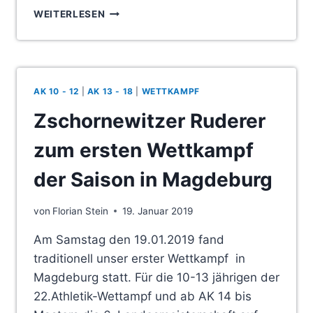
SKILAGER
WEITERLESEN
DER
RUDERJUNGEND
SACHSEN-
ANHALT
IN
AK 10 - 12
|
AK 13 - 18
|
WETTKAMPF
SCHNETT/THÜRINGEN
VOM
Zschornewitzer Ruderer
09.02.-15.02.2019
zum ersten Wettkampf
der Saison in Magdeburg
von
Florian Stein
19. Januar 2019
Am Samstag den 19.01.2019 fand
traditionell unser erster Wettkampf in
Magdeburg statt. Für die 10-13 jährigen der
22.Athletik-Wettampf und ab AK 14 bis