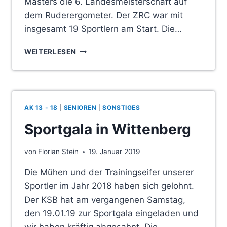
Masters die 6. Landesmeisterschaft auf
dem Ruderergometer. Der ZRC war mit
insgesamt 19 Sportlern am Start. Die…
ZSCHORNEWITZER
WEITERLESEN
RUDERER
ZUM
ERSTEN
WETTKAMPF
DER
AK 13 - 18
|
SENIOREN
|
SONSTIGES
SAISON
IN
Sportgala in Wittenberg
MAGDEBURG
von
Florian Stein
19. Januar 2019
Die Mühen und der Trainingseifer unserer
Sportler im Jahr 2018 haben sich gelohnt.
Der KSB hat am vergangenen Samstag,
den 19.01.19 zur Sportgala eingeladen und