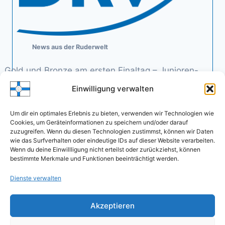
News aus der Ruderwelt
Gold und Bronze am ersten Finaltag – Junioren-
Doppelvierer krönt sich zum Weltmeister
Einwilligung verwalten
8. August 2026
von Deutscher Ruderverband
Um dir ein optimales Erlebnis zu bieten, verwenden wir Technologien wie
DRV-Nachwuchs überzeugt am zweiten Wettkampftag
Cookies, um Geräteinformationen zu speichern und/oder darauf
zuzugreifen. Wenn du diesen Technologien zustimmst, können wir Daten
– beide Doppelvierer gewinnen ihre Halbfinals
wie das Surfverhalten oder eindeutige IDs auf dieser Website verarbeiten.
7. August 2026
Wenn du deine Einwillligung nicht erteilst oder zurückziehst, können
von Deutscher Ruderverband
bestimmte Merkmale und Funktionen beeinträchtigt werden.
Sechs Vorlaufsiege zum Auftakt der U19-WM
Dienste verwalten
6. August 2026
von Deutscher Ruderverband
Akzeptieren