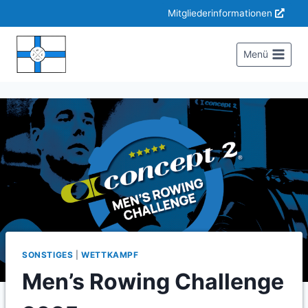
Zum
Mitgliederinformationen
Inhalt
springen
Menü
SONSTIGES
|
WETTKAMPF
Men’s Rowing Challenge