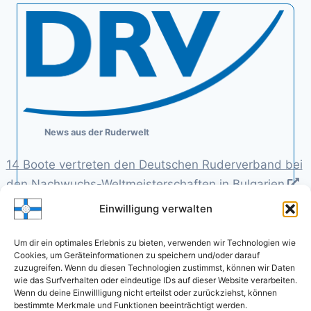
News aus der Ruderwelt
14 Boote vertreten den Deutschen Ruderverband bei
den Nachwuchs-Weltmeisterschaften in Bulgarien
5. August 2026
Einwilligung verwalten
von Deutscher Ruderverband
Oliver Zeidler zieht Kraft aus Veränderung und will für
Um dir ein optimales Erlebnis zu bieten, verwenden wir Technologien wie
die Gegner unberechenbar bleiben
Cookies, um Geräteinformationen zu speichern und/oder darauf
zuzugreifen. Wenn du diesen Technologien zustimmst, können wir Daten
5. August 2026
wie das Surfverhalten oder eindeutige IDs auf dieser Website verarbeiten.
von Hans Strauss
Wenn du deine Einwillligung nicht erteilst oder zurückziehst, können
DRJ-Finals Camp Hannover: Wo Spitzensport auf
bestimmte Merkmale und Funktionen beeinträchtigt werden.