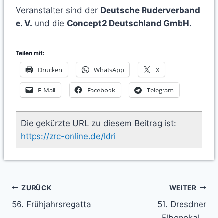
Veranstalter sind der
Deutsche Ruderverband
e. V.
und die
Concept2 Deutschland GmbH
.
Teilen mit:
Drucken
WhatsApp
X
E-Mail
Facebook
Telegram
Die gekürzte URL zu diesem Beitrag ist:
https://zrc-online.de/ldri
Beitragsnavigation
ZURÜCK
WEITER
56. Frühjahrsregatta
51. Dresdner
Elbepokal –