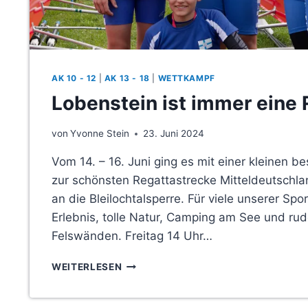
AK 10 - 12
|
AK 13 - 18
|
WETTKAMPF
Lobenstein ist immer eine 
von
Yvonne Stein
23. Juni 2024
Vom 14. – 16. Juni ging es mit einer kleinen 
zur schönsten Regattastrecke Mitteldeutschl
an die Bleilochtalsperre. Für viele unserer Spo
Erlebnis, tolle Natur, Camping am See und ru
Felswänden. Freitag 14 Uhr…
LOBENSTEIN
WEITERLESEN
IST
IMMER
EINE