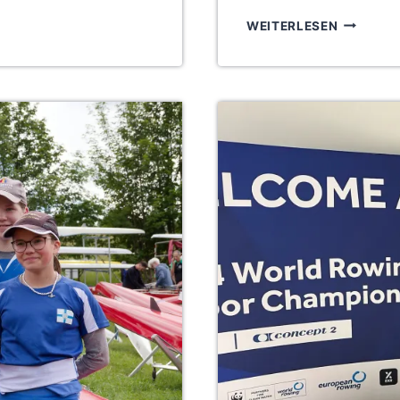
ERFOLGR
WEITERLESEN
IN
SACHSE