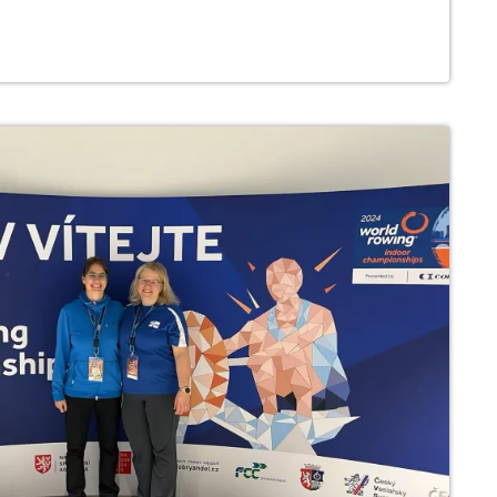
EICH
N