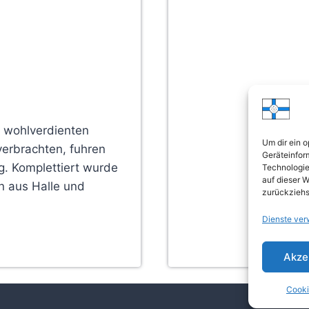
 wohlverdienten
Um dir ein 
verbrachten, fuhren
Geräteinfor
g. Komplettiert wurde
Technologie
auf dieser W
n aus Halle und
zurückziehs
Dienste ver
Akze
Cooki