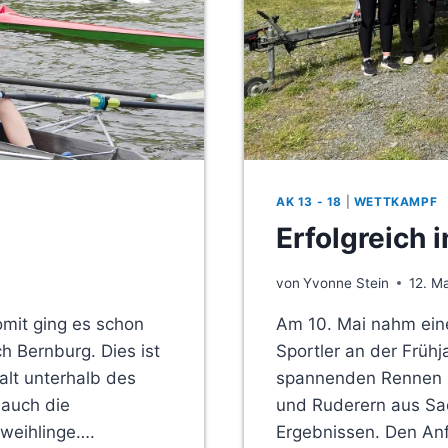
AK 13 - 18
|
WETTKAMPF
Erfolgreich 
von
Yvonne Stein
12. M
omit ging es schon
Am 10. Mai nahm eine
h Bernburg. Dies ist
Sportler an der Frühja
alt unterhalb des
spannenden Rennen bo
 auch die
und Ruderern aus Sac
weihlinge….
Ergebnissen. Den A