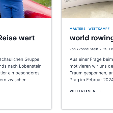
MASTERS
|
WETTKAMPF
Reise wert
world rowin
von
Yvonne Stein
29. F
beschaulichen Gruppe
Aus einer Frage beim
ands nach Lobenstein
motivieren wir uns de
rtler ein besonderes
Traum gesponnen, an 
dern zwischen
Prag im Februar 2024
WORLD
WEITERLESEN
ROWING
INDOOR
CHAMPIO