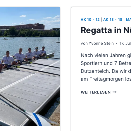
AK 10 - 12
|
AK 13 - 18
|
M
Regatta in 
von
Yvonne Stein
17. Ju
Nach vielen Jahren g
Sportlern und 7 Betr
Dutzenteich. Da wir 
am Freitagmorgen lo
REGATTA
WEITERLESEN
IN
NÜRNBER