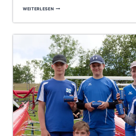
GOLD
WEITERLESEN
FLIESST A
UF D
ER S
AALE