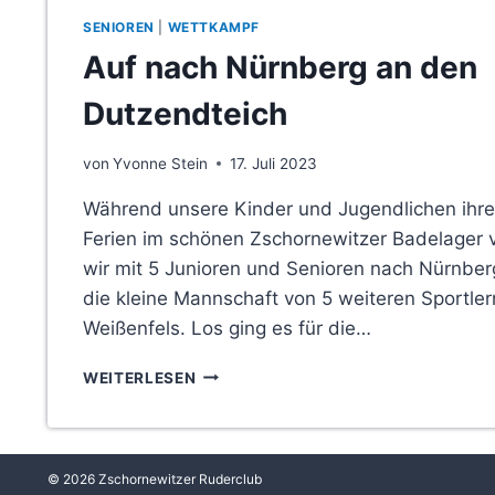
SENIOREN
|
WETTKAMPF
Auf nach Nürnberg an den
Dutzendteich
von
Yvonne Stein
17. Juli 2023
Während unsere Kinder und Jugendlichen ihre
Ferien im schönen Zschornewitzer Badelager 
wir mit 5 Junioren und Senioren nach Nürnber
die kleine Mannschaft von 5 weiteren Sportler
Weißenfels. Los ging es für die…
AUF
WEITERLESEN
NACH
NÜRNBERG
AN
DEN
© 2026 Zschornewitzer Ruderclub
DUTZENDTEICH