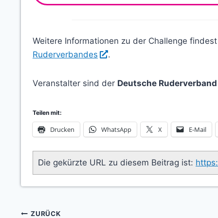
Weitere Informationen zu der Challenge findes
Ruderverbandes
.
Veranstalter sind der
Deutsche Ruderverband e
Teilen mit:
Drucken
WhatsApp
X
E-Mail
Die gekürzte URL zu diesem Beitrag ist:
https
Beitragsnavigation
ZURÜCK