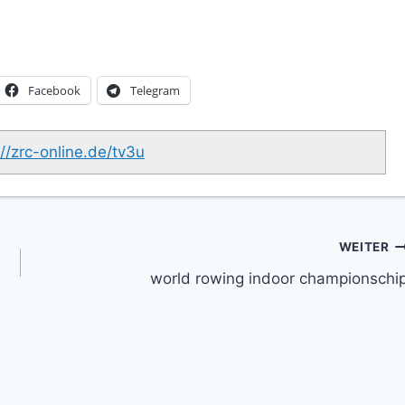
Facebook
Telegram
://zrc-online.de/tv3u
WEITER
world rowing indoor championschi