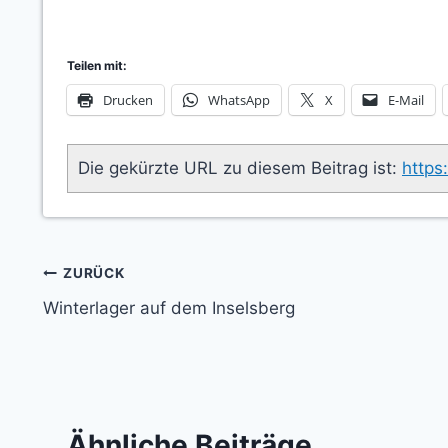
Teilen mit:
Drucken
WhatsApp
X
E-Mail
Die gekürzte URL zu diesem Beitrag ist:
https
Beitragsnavigation
ZURÜCK
Winterlager auf dem Inselsberg
Ähnliche Beiträge